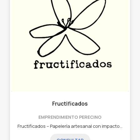
Fructificados
EMPRENDIMIENTO PERECINO
Fructificados – Papelería artesanal con impacto En Fructificados creamos hojas, cuadernos, anotadores, agendas y calendarios artesanales elaborados con papel 100% reciclado por nosotras. Somos un proyecto de triple impacto impulsado por Fetuke y Ecomarea, que combina diseño, conciencia ambiental y compromiso social. 🌀 Cuadernos y anotadores anillados (A5 y A6) 📆 Calendarios artesanales 📝 Anotadores engrapados A6 ♻️ Hojas lisas y recicladas 🌍 Hecho a mano con papel recuperado Cada producto que realizamos ayuda a reducir residuos y fomentar el consumo responsable. Si te gusta la papelería linda, útil y con propósito, ¡sumate a Fructificados!