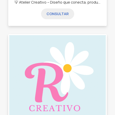
💡 Atelier Creativo – Diseño que conecta, productos que inspiran En Atelier Creativo diseñamos marcas con identidad, corazón y estrategia. Somos el lugar donde las ideas se transforman en diseños que venden, conectan y acompañan el crecimiento de tu emprendimiento o negocio. 🎨 ¿Qué hacemos? • Branding e identidad de marca (logos, paleta de colores, estilo visual) • Merchandising personalizado para tu emprendimiento • Diseño de productos que comunican tu esencia y fortalecen tu imagen • Acompañamiento creativo para que tu marca destaque y se diferencie ✨ Creemos en las marcas que cuentan historias, generan emociones e inspiran a elegirte. 📌 Atelier Creativo – Donde tu marca nace, crece y se vuelve inolvidable.
CONSULTAR