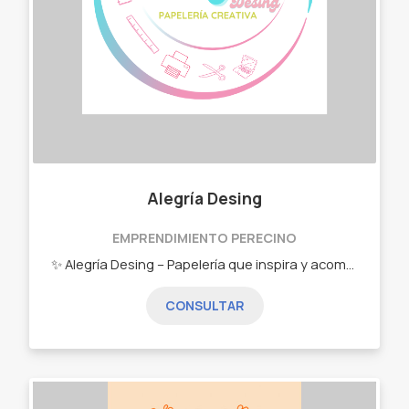
Alegría Desing
EMPRENDIMIENTO PERECINO
✨ Alegría Desing – Papelería que inspira y acompaña tus ideas ✨ En Alegría Desing creamos papelería personalizada pensada para acompañarte en tu día a día, en tus eventos y en cada proyecto que soñás. Diseñamos con amor, dedicación y ese toque especial que convierte cada producto en algo único. 📚 ¿Qué hacemos? • Libretas y agendas personalizadas • Stickers y planificadores • Papelería para Candy Bar y eventos especiales • Diseños a medida para tu emprendimiento (packaging, etiquetas, tarjetas, branding) 🎨 Todo personalizado, como lo imaginás Nos apasiona transformar tus ideas en papel, colores y detalles que transmitan alegría y estilo. 💛 Alegría Desing – Donde cada diseño cuenta una historia y nace con intención.
CONSULTAR