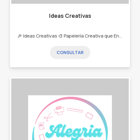
Ideas Creativas
🎉 Ideas Creativas 🎨 Papelería Creativa que Endulza Cada Momento 🍭 Convertimos tus celebraciones en experiencias únicas con diseños personalizados y llenos de color. Realizamos papelería creativa para candy bar, cumpleaños y eventos especiales, cuidando cada detalle para que todo luzca perfecto. 💌 Invitaciones, etiquetas, toppers, cajitas y mucho más. 🌈 Diseños personalizados que reflejan tu estilo y hacen que cada momento sea inolvidable. ✨ Crea, celebra y destaca con Ideas Creativas: donde la imaginación y la dulzura se encuentran en cada pieza.
CONSULTAR