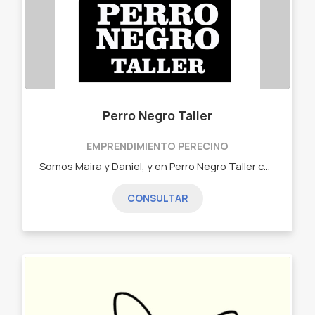
Perro Negro Taller
EMPRENDIMIENTO PERECINO
Somos Maira y Daniel, y en Perro Negro Taller combinamos creatividad, oficio y diseño para dar vida a sellos únicos y funcionales. Nuestro espacio nació con la idea de revalorizar lo hecho a mano, cuidando cada detalle para que cada sello cuente una historia. En nuestro taller vas a encontrar: • Sellos automáticos profesionales y escolares • Sellos de madera personalizados para docentes, emprendedores, niños y niñas • Insumos del rubro para quienes también trabajan con sellos y creatividad Trabajamos con pasión, calidad y compromiso, ofreciendo piezas que reflejan identidad y estilo propio. Si buscás un sello que te represente, este es tu lugar.
CONSULTAR