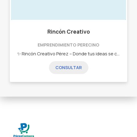
Rincón Creativo
EMPRENDIMIENTO PERECINO
✨ Rincón Creativo Pérez – Donde tus ideas se convierten en diseño Somos Anto, Walter y Emma, el equipo detrás de Rincón Creativo Pérez, un espacio dedicado a transformar cada proyecto en una pieza única y personalizada. Nuestro trabajo combina creatividad, calidad y tecnología para acompañarte en tus eventos, emprendimientos y proyectos comerciales. 🎨 ¿Qué hacemos? Personalizamos papelería, vinilos y productos gráficos para que cada detalle hable de vos o de tu marca. 📌 Servicios destacados: • Papelería personalizada para eventos, comercios y empresas • Vinilos de corte e impresos • Lonas publicitarias y carteles • Estampas en indumentaria y gorras • Impresiones 3D • Anillados, cuadernos y libretas • Stickers de alta duración, resistentes y de última tecnología 💬 Nuestro compromiso: Brindar un servicio cercano, profesional y hecho a medida para cada cliente, cuidando cada detalle para que el resultado sea simplemente perfecto. 📍 Rincón Creativo Pérez – Tu idea, nuestra inspiración.
CONSULTAR