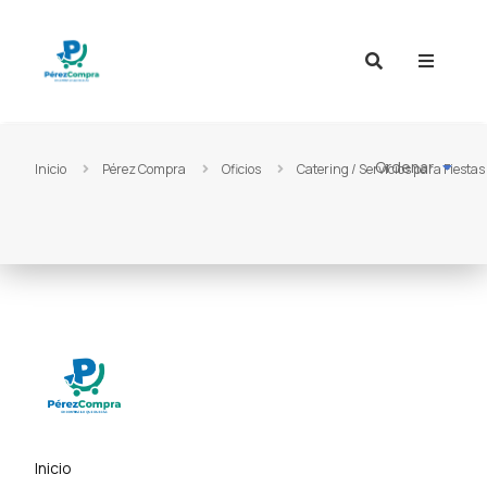
Ir al contenido
Ordenar
Inicio
Pérez Compra
Oficios
Catering / Servicios para Fiestas
Inicio